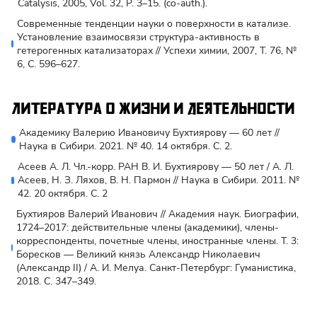
Catalysis, 2005, Vol. 32, P. 3–15. (co-auth.).
Современные тенденции науки о поверхности в катализе.
Установление взаимосвязи структура-активность в
гетерогенных катализаторах // Успехи химии, 2007, Т. 76, №
6, С. 596–627.
Литература о жизни и деятельности
Академику Валерию Ивановичу Бухтиярову — 60 лет //
Наука в Сибири. 2021. № 40. 14 октября. С. 2.
Асеев А. Л. Чл.-корр. РАН В. И. Бухтиярову — 50 лет / А. Л.
Асеев, Н. З. Ляхов, В. Н. Пармон // Наука в Сибири. 2011. №
42. 20 октября. C. 2
Бухтияров Валерий Иванович // Академия наук. Биографии,
1724–2017: действительные члены (академики), члены-
корреспонденты, почетные члены, иностранные члены. Т. 3:
Боресков — Великий князь Александр Николаевич
(Александр II) / А. И. Мелуа. Санкт-Петербург: Гуманистика,
2018. С. 347–349.