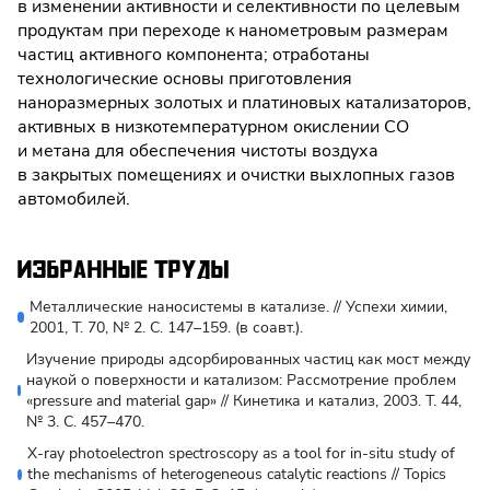
в изменении активности и селективности по целевым
продуктам при переходе к нанометровым размерам
частиц активного компонента; отработаны
технологические основы приготовления
наноразмерных золотых и платиновых катализаторов,
активных в низкотемпературном окислении СО
и метана для обеспечения чистоты воздуха
в закрытых помещениях и очистки выхлопных газов
автомобилей.
Избранные труды
Металлические наносистемы в катализе. // Успехи химии,
2001, Т. 70, № 2. С. 147–159. (в соавт.).
Изучение природы адсорбированных частиц как мост между
наукой о поверхности и катализом: Рассмотрение проблем
«pressure and material gap» // Кинетика и катализ, 2003. Т. 44,
№ 3. С. 457–470.
X-ray photoelectron spectroscopy as a tool for in-situ study of
the mechanisms of heterogeneous catalytic reactions // Topics