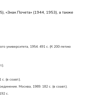
, «Знак Почета» (1944, 1953), а также
о университета, 1954. 491 с. (К 200-летию
.).
. (в соавт.).
инение. Москва, 1989. 182 с. (в соавт.).
192 с.