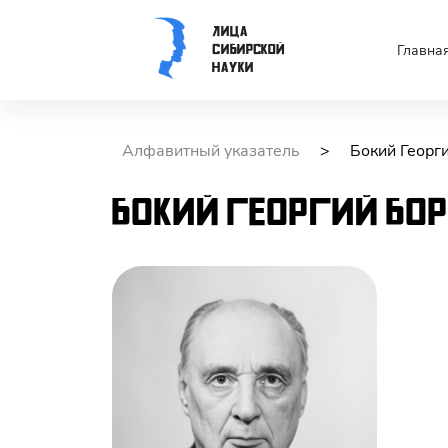
Лица
Сибирской
Главна
науки
Алфавитный указатель
>
Бокий Георг
Бокий
Георгий
Бо