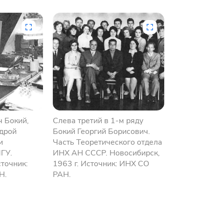
ч Бокий,
Слева третий в 1-м ряду
дрой
Бокий Георгий Борисович.
и
Часть Теоретического отдела
ГУ.
ИНХ АН СССР. Новосибирск,
сточник:
1963 г. Источник: ИНХ СО
Н.
РАН.