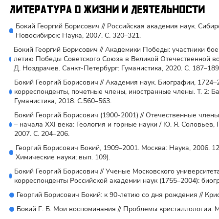
Литература о жизни и деятельности
Бокий Георгий Борисович // Российская академия наук. Сиби
Новосибирск: Наука, 2007. С. 320–321.
Бокий Георгий Борисович // Академики Победы: участники бое
летию Победы Советского Союза в Великой Отечественной войне
Д. Ноздрачев. Санкт-Петербург: Гуманистика, 2020. С. 187–189
Бокий Георгий Борисович // Академия наук. Биографии, 1724–
корреспонденты, почетные члены, иностранные члены. Т. 2: Ба
Гуманистика, 2018. С.560–563.
Бокий Георгий Борисович (1900-2001) // Отечественные член
– начала XXI века: Геология и горные науки / Ю. Я. Соловьев, Г
2007. С. 204–206.
Георгий Борисович Бокий, 1909–2001. Москва: Наука, 2006. 1
Химические науки; вып. 109).
Бокий Георгий Борисович // Ученые Московского университет
корреспонденты Российской академии наук (1755–2004): биогр
Георгий Борисович Бокий: к 90-летию со дня рождения // Крист
Бокий Г. Б. Мои воспоминания // Проблемы кристаллологии. Мо