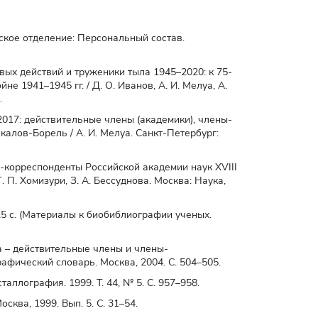
рское отделение: Персональный состав.
вых действий и труженики тыла 1945–2020: к 75-
 1941–1945 гг. / Д. О. Иванов, А. И. Мелуа, А.
.
2017: действительные члены (академики), члены-
калов-Борель / А. И. Мелуа. Санкт-Петербург:
ы-корреспонденты Российской академии наук XVIII
. П. Хомизури, З. А. Бессуднова. Москва: Наука,
25 с. (Материалы к биобиблиографии ученых.
а – действительные члены и члены-
афический словарь. Москва, 2004. С. 504–505.
аллография. 1999. Т. 44, № 5. С. 957–958.
сква, 1999. Вып. 5. С. 31–54.