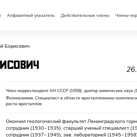
я
Алфавитный указатель
Действительные члены
Члены-ко
ий Борисович
рисович
26
Член-корреспондент АН СССР
(1958)
,
доктор химических наук
(
Физикохимик. Специалист в области кристаллохимии комплекс
роста кристаллов.
Окончил геологический факультет Ленинградского горно
сотрудник (1930−1935), старший ученый специалист (
сотрудник (1937−1945), зав. лабораторией (1945−1958