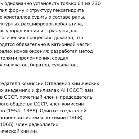
 однозначно установить только 61 из 230
ил форму и структуру гексагидрита
 кристаллов судить о составе рапы,
руктурных расшифровок кобальтина,
я упорядочения и структуры для
огических процессах; доказал, что
одятся обязательно в катионной части;
алах ионов оксония; разработал метод
телями преломления; создал
 силикатов, боратов, сульфатов,
седателя комиссии Отделения химических
ых академиях и филиалах АН СССР, зам.
в СССР, почетный член и председатель
ого общества СССР, член комиссии
ов (1954−1988). Один из создателей
ционной системы по химии (1968),
1965), член редколлегии
ической химии».