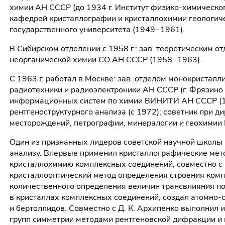
химии АН СССР (до 1934 г. Институт физико-химическог
кафедрой кристаллографии и кристаллохимии геологич
государственного университета (1949−1961).
В Сибирском отделении с 1958 г.: зав. теоретическим о
неорганической химии СО АН СССР (1958−1963).
С 1963 г. работал в Москве: зав. отделом монокристал
радиотехники и радиоэлектроники АН СССР (г. Фрязино 
информационных систем по химии ВИНИТИ АН СССР (19
рентгеноструктурного анализа (с 1972); советник при д
месторождений, петрографии, минералогии и геохимии 
Один из признанных лидеров советской научной школы 
анализу. Впервые применил кристаллографические мет
кристаллохимию комплексных соединений, совместно с 
кристаллооптический метод определения строения ком
количественного определения величин трансвлияния п
в кристаллах комплексных соединений; создал атомно-
и бертоллидов. Совместно с Д. К. Архипенко выполнил
групп симметрии методами рентгеновской дифракции и