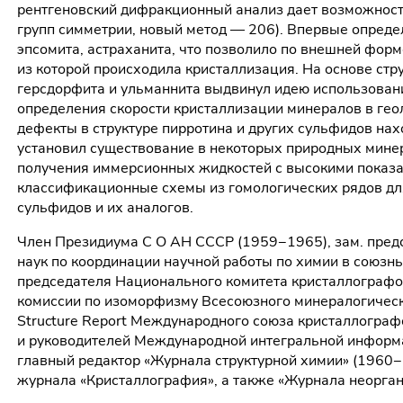
рентгеновский дифракционный анализ дает возможность
групп симметрии, новый метод — 206). Впервые определ
эпсомита, астраханита, что позволило по внешней форме
из которой происходила кристаллизация. На основе ст
герсдорфита и ульманнита выдвинул идею использовани
определения скорости кристаллизации минералов в геол
дефекты в структуре пирротина и других сульфидов нах
установил существование в некоторых природных минер
получения иммерсионных жидкостей с высокими показа
классификационные схемы из гомологических рядов для
сульфидов и их аналогов.
Член Президиума С О АН СССР (1959−1965), зам. пред
наук по координации научной работы по химии в союзн
председателя Национального комитета кристаллографо
комиссии по изоморфизму Всесоюзного минералогическ
Structure Report Международного союза кристаллограф
и руководителей Международной интегральной информа
главный редактор «Журнала структурной химии» (1960−
журнала «Кристаллография», а также «Журнала неорган