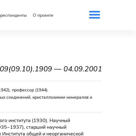
рреспонденты
О проекте
.09(09.10).1909
—
04.09.2001
1942)
,
профессор
(1944)
.
ных соединений, кристаллохимии минералов и
го института (1930). Научный
1935−1937), старший научный
) Института общей и неорганической