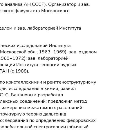
о анализа АН СССР). Организатор и зав.
еского факультета Московского
тделом и зав. лабораторией Института
лических исследований Института
Московской обл., 1963−1969); зав. отделом
69−1972); зав. лабораторией
ирекции Института геологии рудных
РАН (с 1988).
по кристаллохимии и рентгеноструктурному
оды исследования в химии, развил
С. С. Бацановым разработал
плексных соединений; предложил метод
о измерению межатомных расстояний
структурную теорию дальтонид
 исследования по определению федоровских
 колебательной спектроскопии (обычный