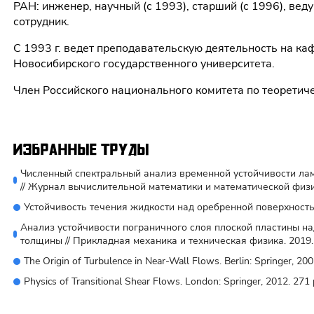
РАН: инженер, научный (с 1993), старший (с 1996), вед
сотрудник.
С 1993 г. ведет преподавательскую деятельность на к
Новосибирского государственного университета.
Член Российского национального комитета по теоретич
Избранные труды
Численный спектральный анализ временной устойчивости лам
// Журнал вычислительной математики и математической физики,
Устойчивость течения жидкости над оребренной поверхностью. 
Анализ устойчивости пограничного слоя плоской пластины н
толщины // Прикладная механика и техническая физика. 2019. Т.6
The Origin of Turbulence in Near-Wall Flows. Berlin: Springer, 2002
Physics of Transitional Shear Flows. London: Springer, 2012. 271 p