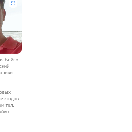
ич Бойко
ский
ханики
говых
 методов
м тел.
ойко.