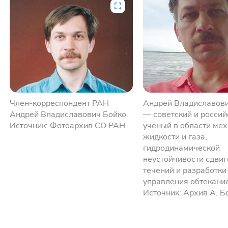
Член-корреспондент РАН
Андрей Владиславов
Андрей Владиславович Бойко.
— советский и россий
Источник: Фотоархив СО РАН.
учёный в области ме
жидкости и газа,
гидродинамической
неустойчивости сдви
течений и разработки
управления обтекание
Источник: Архив А. Б