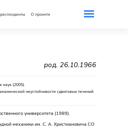
рреспонденты
О проекте
род.
26.10.1966
х наук
(2005)
.
динамической неустой­чивости сдвиговых течений
ственного университета (1989).
адной механики им. С. А. Христиановича СО