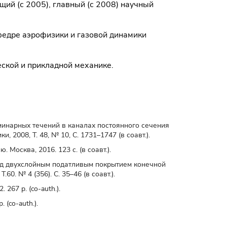
ущий (с 2005), главный (с 2008) научный
афедре аэрофизики и газовой динамики
еской и прикладной механике.
инарных течений в каналах постоянного сечения
 2008, Т. 48, № 10, С. 1731–1747 (в соавт.).
Москва, 2016. 123 с. (в соавт.).
ад двухслойным податливым покрытием конечной
0. № 4 (356). С. 35–46 (в соавт.).
. 267 p. (co-auth.).
. (co-auth.).